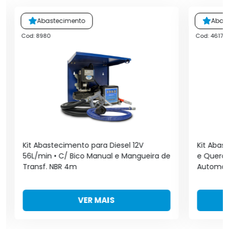
Abastecimento
Abas
Cod: 8980
Cod: 46170
Kit Abastecimento para Diesel 12V
Kit Abas
56L/min • C/ Bico Manual e Mangueira de
e Queros
Transf. NBR 4m
Automáti
VER MAIS