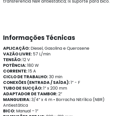
transferência NBR antiestática; 1x suporte para bico.
Informações Técnicas
APLICAÇÃO:
Diesel, Gasolina e Querosene
VAZÃO LIVRE:
57 L/min
TENSÃO:
12 V
POTÊNCIA:
180 W
CORRENTE:
15 A
CICLO DE TRABALHO:
30 min
CONEXÕES (ENTRADA / SAÍDA):
1” - F
TUBO DE SUCÇÃO:
1” x 200 mm
ADAPTADOR DE TAMBOR:
2”
MANGUEIRA:
3/4” x 4 m • Borracha Nitrílica (NBR)
Antiestática
BICO:
Manual – 1”