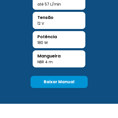
até 57 L/min
Tensão
12 V
Potência
180 W
Mangueira
NBR 4 m
Baixar Manual