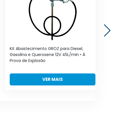
Kit Abastecimento GROZ para Diesel,
Ki
Gasolina e Querosene 12V 45L/min • À
Ga
Prova de Explosão
Pro
VER MAIS