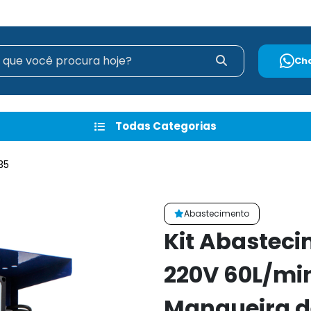
Ch
Todas Categorias
35
Abastecimento
Kit Abasteci
220V 60L/min
Mangueira d