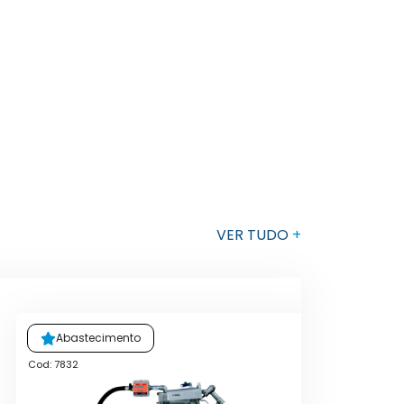
VER TUDO
+
Abastecimento
Cod: 7832
Cod: