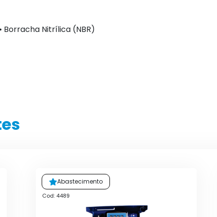
 • Borracha Nitrílica (NBR)
tes
Abastecimento
Cod: 4489