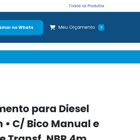
Todos os Produtos
Meu Orçamento
amar no Whats
0
mento para Diesel
 • C/ Bico Manual e
e Transf. NBR 4m