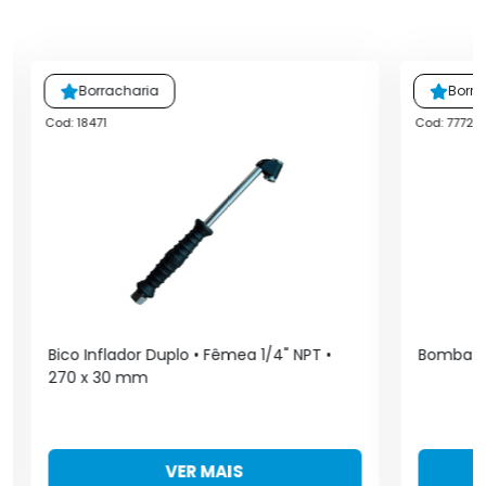
Borracharia
Borra
Cod: 18471
Cod: 7772
Bico Inflador Duplo • Fêmea 1/4" NPT •
Bomba M
270 x 30 mm
VER MAIS