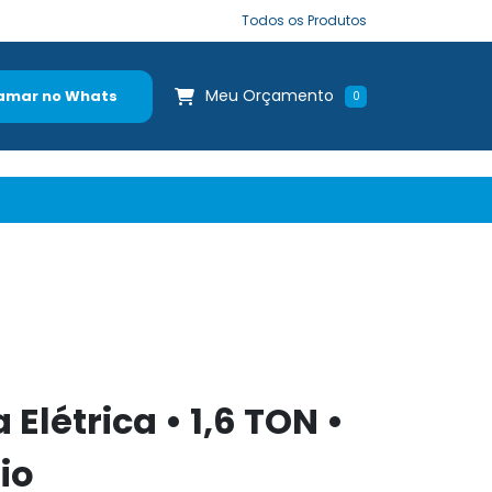
Todos os Produtos
Meu Orçamento
amar no Whats
0
Elétrica • 1,6 TON •
tio