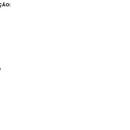
ÇÃO:
m