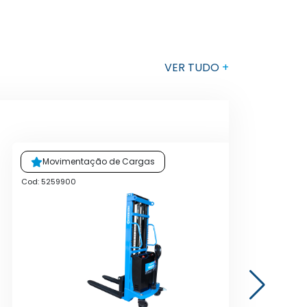
VER TUDO
+
Movimentação de Cargas
Cod: 5259900
Cod