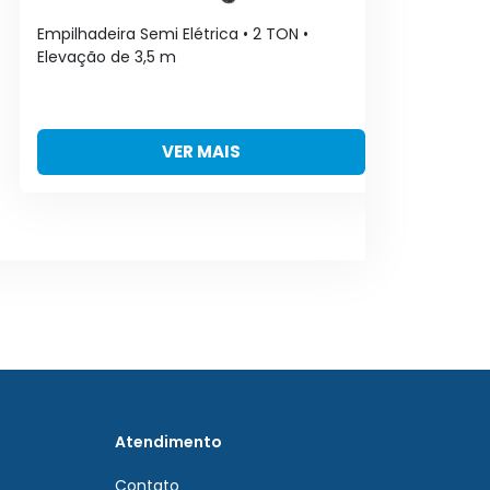
Empilhadeira Semi Elétrica • 2 TON •
Emp
Elevação de 3,5 m
El
VER MAIS
Atendimento
Contato