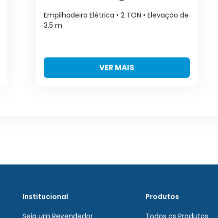
Empilhadeira Elétrica • 2 TON • Elevação de
3,5 m
VER MAIS
Institucional
Produtos
Seja um Revendedor
Todos os Produtos