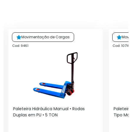
Movimentação de Cargas
Movi
Cod: 9461
Cod: 10716
Paleteira Hidráulica Manual • Rodas
Paleteira
Duplas em PU • 5 TON
Tipo Mal