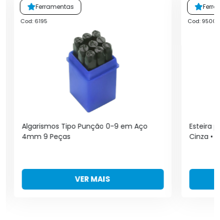
Ferramentas
Ferr
Cod: 6195
Cod: 95001
Algarismos Tipo Punção 0-9 em Aço
Esteira 
4mm 9 Peças
Cinza • 
VER MAIS