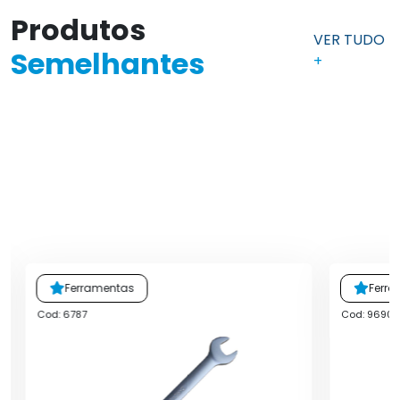
Produtos
VER TUDO
Semelhantes
+
Ferramentas
Ferr
Cod: 6787
Cod: 9690