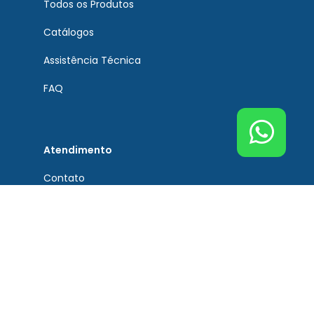
Todos os Produtos
Catálogos
Assistência Técnica
FAQ
Atendimento
Contato
Tel. Principal Bremen
(51) 3201-0132
Tel. Assistência Técnica
(51) 3201-0132
Tel. Peças de Reposição