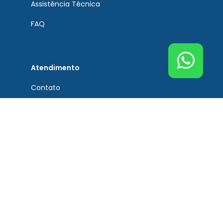
Assistência Técnica
FAQ
Atendimento
Contato
Tel. Principal Bremen
(51) 3201-0132
Tel. Assistência Técnica
(51) 3201-0132
Tel. Peças de Reposição
(51) 3201-0132