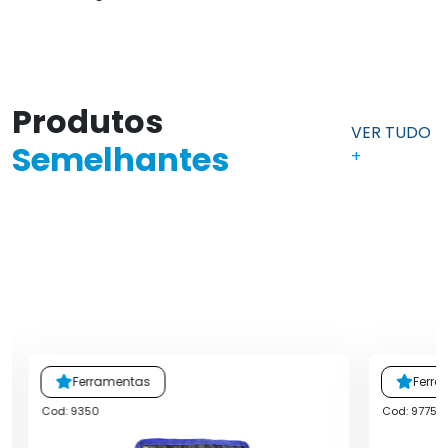
Produtos
VER TUDO
Semelhantes
+
Ferramentas
Ferr
Cod: 9350
Cod: 9775