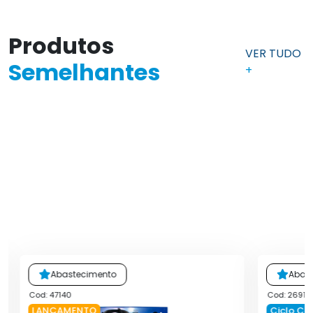
Produtos
VER TUDO
Semelhantes
+
Abastecimento
Abas
Cod: 47140
Cod: 26911
LANÇAMENTO
Ciclo Co