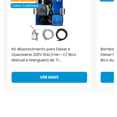
Ciclo Contínuo
Kit Abastecimento para Diesel e
Bomba In
Querosene 220V 104L/min • C/ Bico
Diesel 1
Manual e Mangueira de Tr...
Bico Auto
VER MAIS