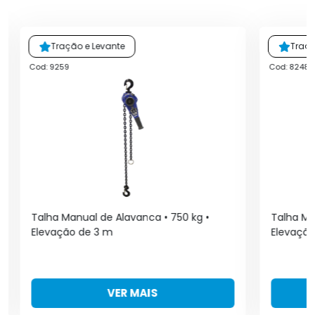
Tração e Levante
Traçã
Cod: 9259
Cod: 8248
Talha Manual de Alavanca • 750 kg •
Talha Ma
Elevação de 3 m
Elevação
VER MAIS