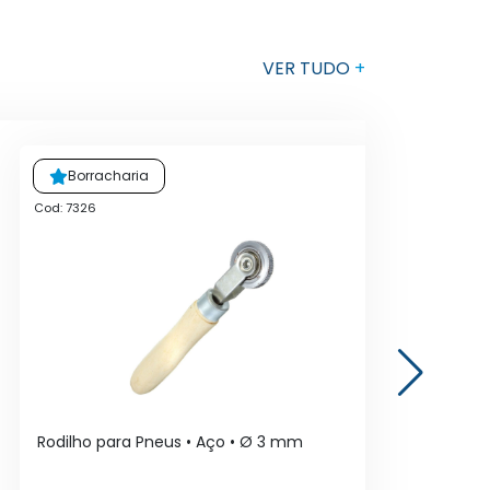
VER TUDO
+
Borracharia
Cod: 7326
Cod
Rodilho para Pneus • Aço • Ø 3 mm
Med