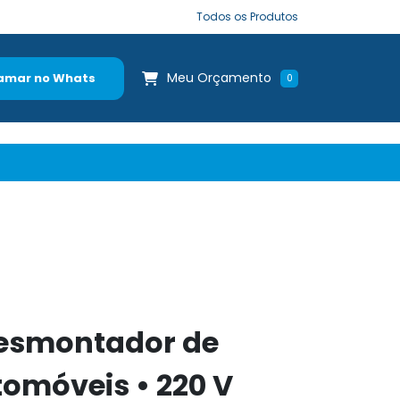
Todos os Produtos
Meu Orçamento
amar no Whats
0
esmontador de
omóveis • 220 V