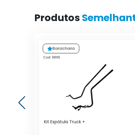
Produtos
Semelhan
Borracharia
Cod: 9895
idros,
Kit Espátula Truck +