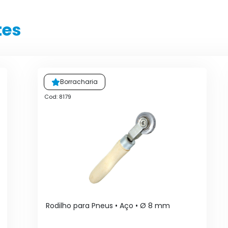
tes
Borracharia
Cod: 8179
Rodilho para Pneus • Aço • Ø 8 mm