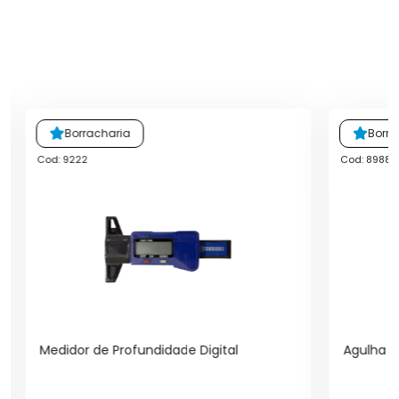
Borracharia
Borra
Cod: 9222
Cod: 89880
Medidor de Profundidade Digital
Agulha E