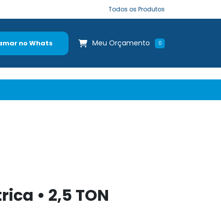
Todos os Produtos
Meu Orçamento
amar no Whats
0
trica • 2,5 TON