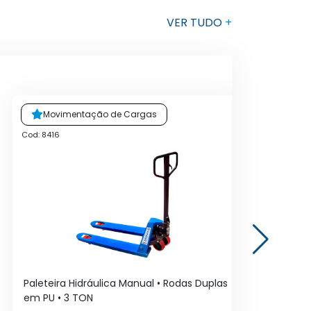
VER TUDO
+
Movimentação de Cargas
Cod: 8416
Cod:
Paleteira Hidráulica Manual • Rodas Duplas
Pal
em PU • 3 TON
em