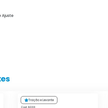
e Ajuste
tes
Tração e Levante
Cod: 6033