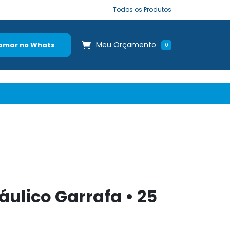
Todos os Produtos
Meu Orçamento
amar no Whats
0
ulico Garrafa • 25