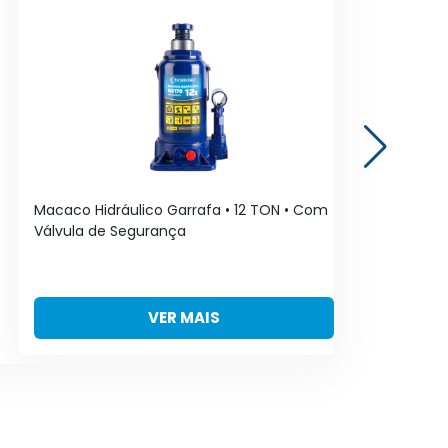
Macaco Hidráulico Garrafa • 12 TON • Com
Ma
Válvula de Segurança
2 P
VER MAIS