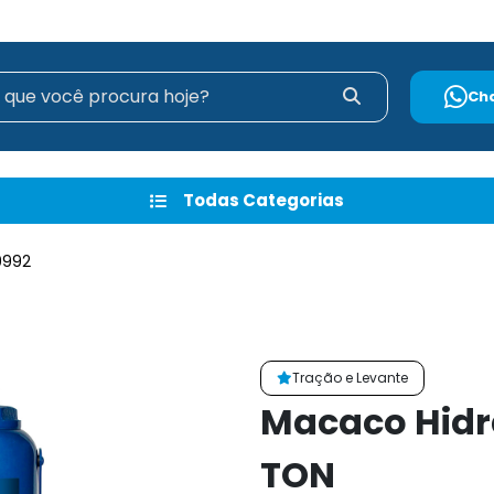
Ch
Todas Categorias
9992
Tração e Levante
Macaco Hidrá
TON