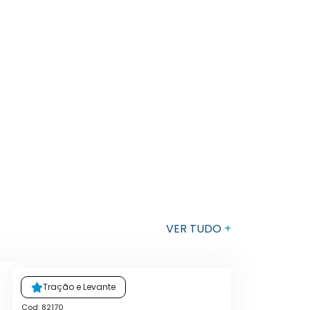
VER TUDO
+
Tração e Levante
Cod: 82170
Cod