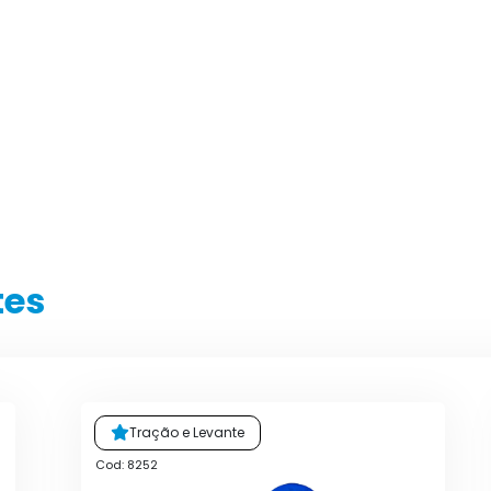
tes
Tração e Levante
Cod: 8252