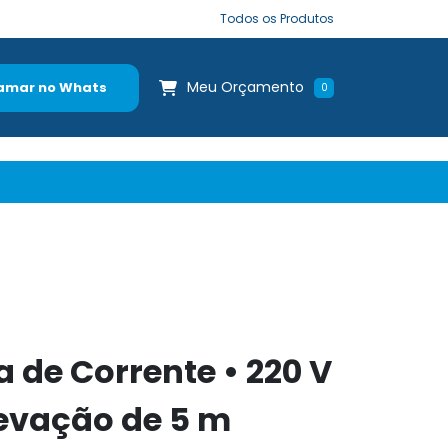
Todos os Produtos
Meu Orçamento
amar no Whats
0
a de Corrente • 220 V
Elevação de 5 m