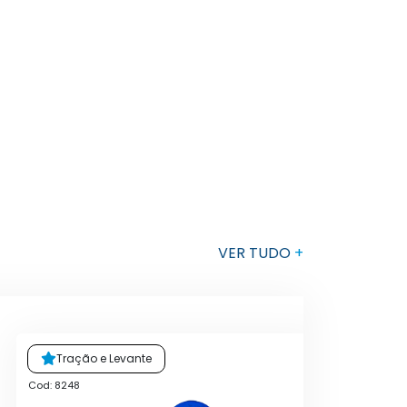
VER TUDO
+
Tração e Levante
Cod: 8248
Cod: