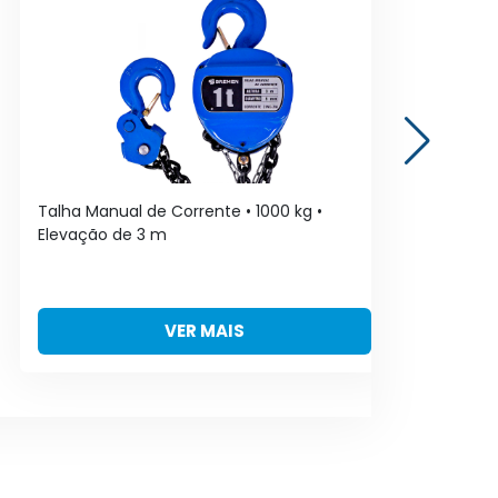
Talha Manual de Corrente • 1000 kg •
Tal
Elevação de 3 m
El
VER MAIS