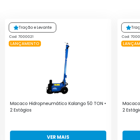
Tração e Levante
Traç
Cod: 7000021
Cod: 700
LANÇAMENTO
LANÇA
Macaco Hidropneumático Kalango 50 TON •
Macaco 
2 Estágios
2 Estági
VER MAIS