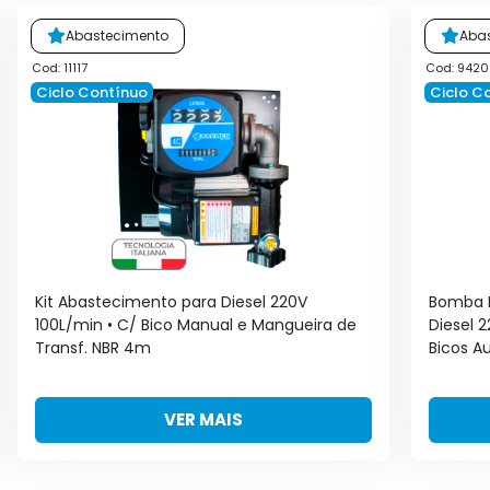
Abastecimento
Aba
Cod: 11117
Cod: 9420
Ciclo Contínuo
Ciclo C
Kit Abastecimento para Diesel 220V
Bomba I
100L/min • C/ Bico Manual e Mangueira de
Diesel 
Transf. NBR 4m
Bicos Au
VER MAIS